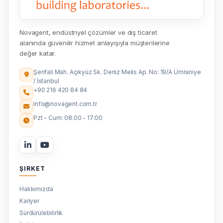
Novagent, endüstriyel çözümler ve dış ticaret
alanında güvenilir hizmet anlayışıyla müşterilerine
değer katar.
Şerifali Mah. Açıkyüz Sk. Deniz Melis Ap. No: 19/A Ümraniye
/ İstanbul
+90 216 420 84 84
info@novagent.com.tr
Pzt - Cum: 08:00 - 17:00
ŞIRKET
Hakkımızda
Kariyer
Sürdürülebilirlik