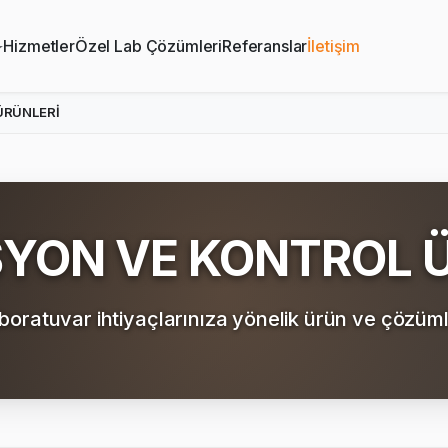
Hizmetler
Özel Lab Çözümleri
Referanslar
İletişim
ÜRÜNLERİ
YON VE KONTROL Ü
boratuvar ihtiyaçlarınıza yönelik ürün ve çözüml