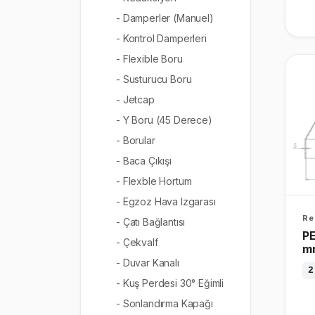
- Damperler (Manuel)
- Kontrol Damperleri
- Flexible Boru
- Susturucu Boru
- Jetcap
- Y Boru (45 Derece)
- Borular
- Baca Çıkışı
- Flexble Hortum
- Egzoz Hava Izgarası
Re
- Çatı Bağlantısı
PE
- Çekvalf
m
- Duvar Kanalı
2
- Kuş Perdesi 30° Eğimli
- Sonlandırma Kapağı