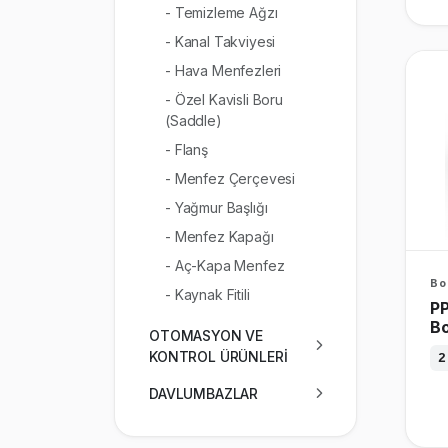
- Temizleme Ağzı
- Kanal Takviyesi
- Hava Menfezleri
- Özel Kavisli Boru
(Saddle)
- Flanş
- Menfez Çerçevesi
- Yağmur Başlığı
- Menfez Kapağı
- Aç-Kapa Menfez
Bo
- Kaynak Fitili
PP
B
OTOMASYON VE
KONTROL ÜRÜNLERİ
2
DAVLUMBAZLAR