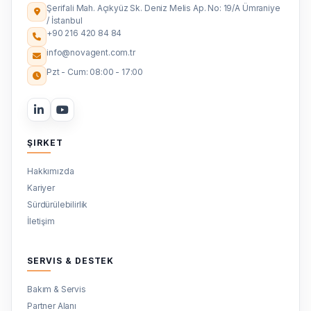
Şerifali Mah. Açıkyüz Sk. Deniz Melis Ap. No: 19/A Ümraniye
/ İstanbul
+90 216 420 84 84
info@novagent.com.tr
Pzt - Cum: 08:00 - 17:00
ŞIRKET
Hakkımızda
Kariyer
Sürdürülebilirlik
İletişim
SERVIS & DESTEK
Bakım & Servis
Partner Alanı