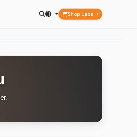
Shop Labs
u
er.