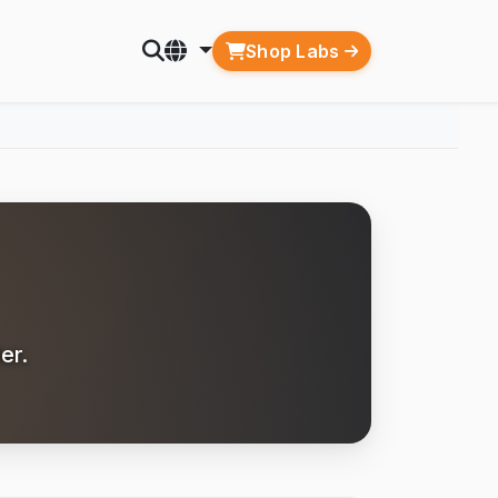
Shop Labs
er.