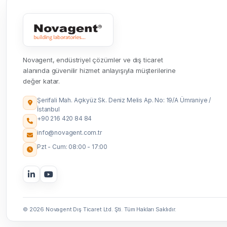
Novagent, endüstriyel çözümler ve dış ticaret
alanında güvenilir hizmet anlayışıyla müşterilerine
değer katar.
Şerifali Mah. Açıkyüz Sk. Deniz Melis Ap. No: 19/A Ümraniye /
İstanbul
+90 216 420 84 84
info@novagent.com.tr
Pzt - Cum: 08:00 - 17:00
© 2026 Novagent Dış Ticaret Ltd. Şti. Tüm Hakları Saklıdır.