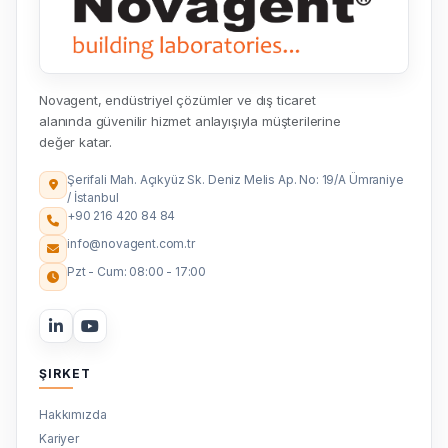
Novagent, endüstriyel çözümler ve dış ticaret
alanında güvenilir hizmet anlayışıyla müşterilerine
değer katar.
Şerifali Mah. Açıkyüz Sk. Deniz Melis Ap. No: 19/A Ümraniye
/ İstanbul
+90 216 420 84 84
info@novagent.com.tr
Pzt - Cum: 08:00 - 17:00
ŞIRKET
Hakkımızda
Kariyer