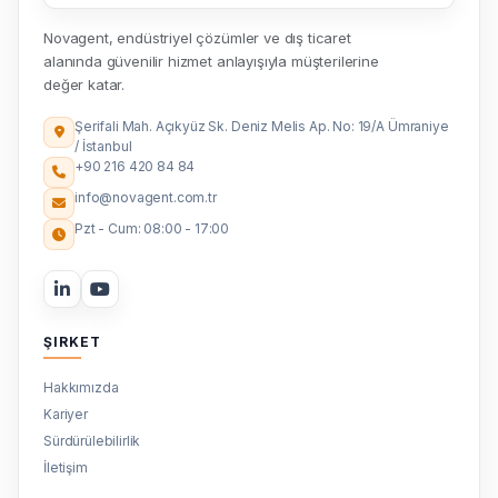
Novagent, endüstriyel çözümler ve dış ticaret
alanında güvenilir hizmet anlayışıyla müşterilerine
değer katar.
Şerifali Mah. Açıkyüz Sk. Deniz Melis Ap. No: 19/A Ümraniye
/ İstanbul
+90 216 420 84 84
info@novagent.com.tr
Pzt - Cum: 08:00 - 17:00
ŞIRKET
Hakkımızda
Kariyer
Sürdürülebilirlik
İletişim