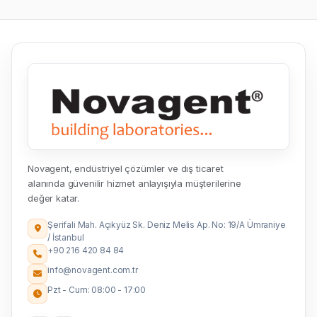
Novagent, endüstriyel çözümler ve dış ticaret
alanında güvenilir hizmet anlayışıyla müşterilerine
değer katar.
Şerifali Mah. Açıkyüz Sk. Deniz Melis Ap. No: 19/A Ümraniye
/ İstanbul
+90 216 420 84 84
info@novagent.com.tr
Pzt - Cum: 08:00 - 17:00