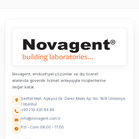
Novagent, endüstriyel çözümler ve dış ticaret
alanında güvenilir hizmet anlayışıyla müşterilerine
değer katar.
Şerifali Mah. Açıkyüz Sk. Deniz Melis Ap. No: 19/A Ümraniye
/ İstanbul
+90 216 420 84 84
info@novagent.com.tr
Pzt - Cum: 08:00 - 17:00