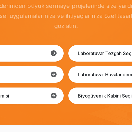
önderimden büyük sermaye projelerinde size yardı
msel uygulamalarınıza ve ihtiyaçlarınıza özel tasa
göz atın.
Laboratuvar Tezgah Seç
Laboratuvar Havalandırm
misi
Biyogüvenlik Kabini Seç