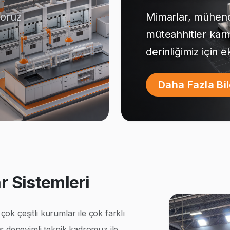
yoruz
Mimarlar, mühendi
müteahhitler kar
derinliğimiz için 
Daha Fazla Bi
 Sistemleri
k çeşitli kurumlar ile çok farklı
ş deneyimli teknik kadromuz ile