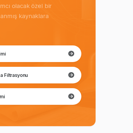
mcı olacak özel bir
rlanmış kaynaklara
imi
a Filtrasyonu
imi