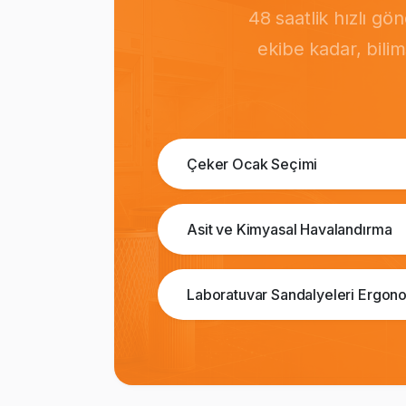
48 saatlik hızlı g
ekibe kadar, bili
Çeker Ocak Seçimi
Asit ve Kimyasal Havalandırma
Laboratuvar Sandalyeleri Ergono