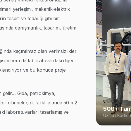
 mimari yerleşimi, mekanik-elektrik
ın tespiti ve tedariği gibi bir
asında danışmanlık, tasarım, üretim,
ığında kaçınılmaz olan verimsizlikleri
isini hem de laboratuvardaki diger
iklendiriyor ve bu konuda proje
n gelir… Gıda, petrokimya,
rları gibi pek çok farklı alanda 50 m2
500+ Tam
eki laboratuvarları tasarlamış ve
Uzman Kadro &