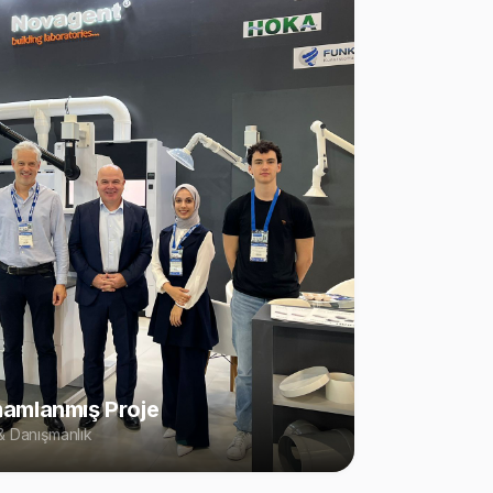
amlanmış Proje
 Danışmanlık