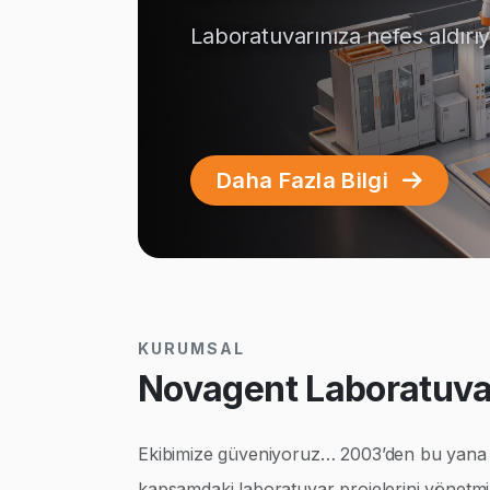
Laboratuvarınıza nefes aldırı
Daha Fazla Bilgi
KURUMSAL
Novagent Laboratuvar
Ekibimize güveniyoruz… 2003’den bu yana ço
kapsamdaki laboratuvar projelerini yönetmi