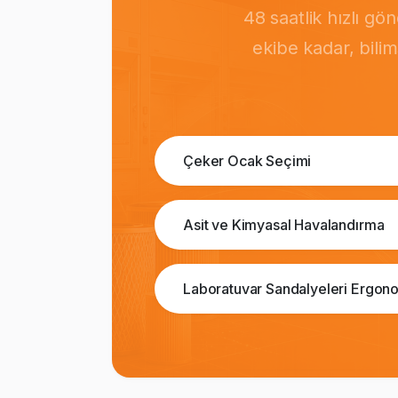
48 saatlik hızlı g
ekibe kadar, bili
Çeker Ocak Seçimi
Asit ve Kimyasal Havalandırma
Laboratuvar Sandalyeleri Ergono