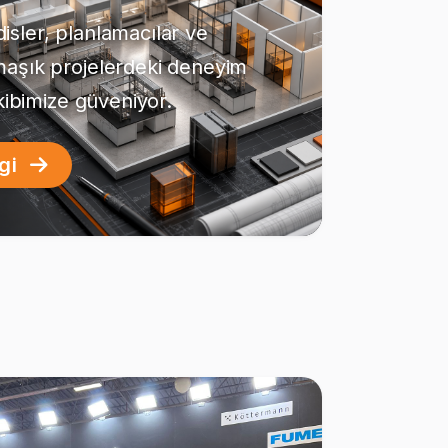
sler, planlamacılar ve
maşık projelerdeki deneyim
ekibimize güveniyor.
lgi