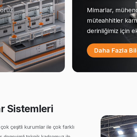
yoruz
Mimarlar, mühendi
müteahhitler kar
derinliğimiz için 
Daha Fazla Bi
 Sistemleri
k çeşitli kurumlar ile çok farklı
ş deneyimli teknik kadromuz ile