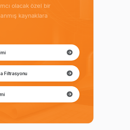
mcı olacak özel bir
rlanmış kaynaklara
imi
a Filtrasyonu
imi