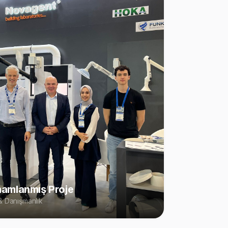
amlanmış Proje
 Danışmanlık