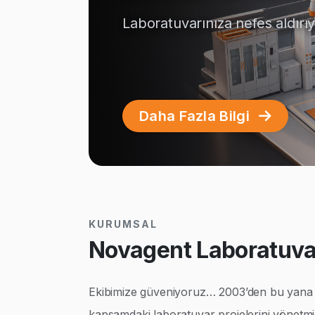
Laboratuvarınıza nefes aldırı
Daha Fazla Bilgi
KURUMSAL
Novagent Laboratuvar
Ekibimize güveniyoruz… 2003’den bu yana ço
kapsamdaki laboratuvar projelerini yönetmi