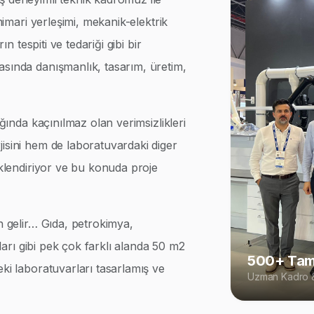
 mimari yerleşimi, mekanik-elektrik
ın tespiti ve tedariği gibi bir
asında danışmanlık, tasarım, üretim,
ığında kaçınılmaz olan verimsizlikleri
isini hem de laboratuvardaki diger
iklendiriyor ve bu konuda proje
n gelir… Gıda, petrokimya,
rları gibi pek çok farklı alanda 50 m2
500+ Tam
eki laboratuvarları tasarlamış ve
Uzman Kadro &