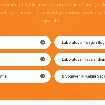
önderimden büyük sermaye projelerinde size yardı
msel uygulamalarınıza ve ihtiyaçlarınıza özel tasa
göz atın.
Laboratuvar Tezgah Seç
Laboratuvar Havalandırm
misi
Biyogüvenlik Kabini Seç