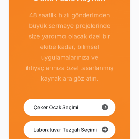
48 saatlik hızlı gönderimden
büyük sermaye projelerinde
size yardımcı olacak özel bir
ekibe kadar, bilimsel
uygulamalarınıza ve
ihtiyaçlarınıza özel tasarlanmış
kaynaklara göz atın.
Çeker Ocak Seçimi
Laboratuvar Tezgah Seçimi