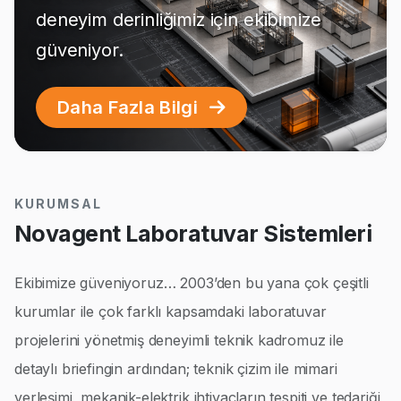
deneyim derinliğimiz için ekibimize
güveniyor.
Daha Fazla Bilgi
KURUMSAL
Novagent Laboratuvar Sistemleri
Ekibimize güveniyoruz… 2003’den bu yana çok çeşitli
kurumlar ile çok farklı kapsamdaki laboratuvar
projelerini yönetmiş deneyimli teknik kadromuz ile
detaylı briefingin ardından; teknik çizim ile mimari
yerleşimi, mekanik-elektrik ihtiyaçların tespiti ve tedariği,