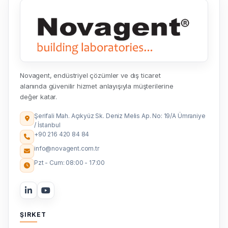
Novagent, endüstriyel çözümler ve dış ticaret
alanında güvenilir hizmet anlayışıyla müşterilerine
değer katar.
Şerifali Mah. Açıkyüz Sk. Deniz Melis Ap. No: 19/A Ümraniye
/ İstanbul
+90 216 420 84 84
info@novagent.com.tr
Pzt - Cum: 08:00 - 17:00
ŞIRKET