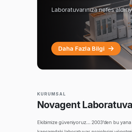
Laboratuvarınıza nefes aldırı
Daha Fazla Bilgi
KURUMSAL
Novagent Laboratuvar
Ekibimize güveniyoruz… 2003’den bu yana ço
kapsamdaki laboratuvar projelerini yönetmi