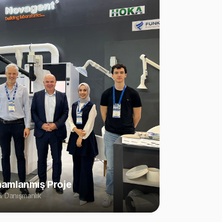
amlanmış Proje
 Danışmanlık