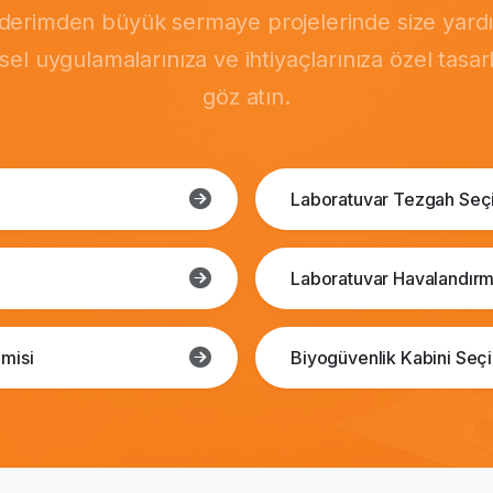
önderimden büyük sermaye projelerinde size yardı
msel uygulamalarınıza ve ihtiyaçlarınıza özel tasa
göz atın.
Laboratuvar Tezgah Seç
Laboratuvar Havalandırm
misi
Biyogüvenlik Kabini Seç