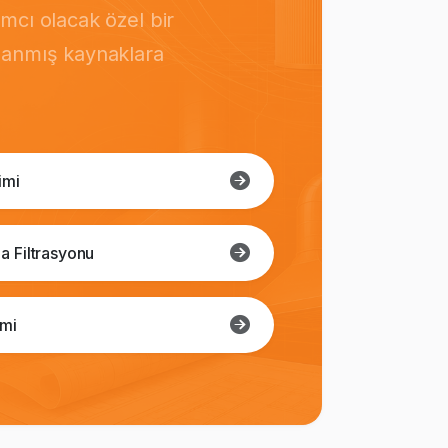
mcı olacak özel bir
rlanmış kaynaklara
imi
a Filtrasyonu
imi