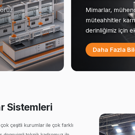
yoruz
Mimarlar, mühendi
müteahhitler kar
derinliğimiz için 
Daha Fazla Bi
 Sistemleri
k çeşitli kurumlar ile çok farklı
ş deneyimli teknik kadromuz ile