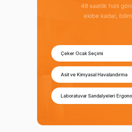
48 saatlik hızlı g
ekibe kadar, bili
Çeker Ocak Seçimi
Asit ve Kimyasal Havalandırma
Laboratuvar Sandalyeleri Ergono