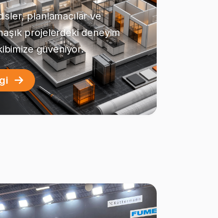
sler, planlamacılar ve
maşık projelerdeki deneyim
ekibimize güveniyor.
lgi