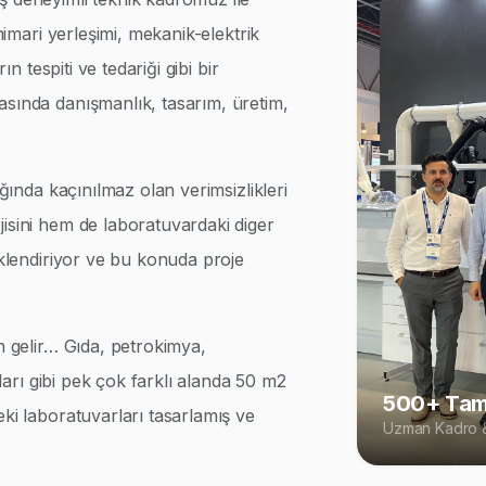
 mimari yerleşimi, mekanik-elektrik
ın tespiti ve tedariği gibi bir
asında danışmanlık, tasarım, üretim,
ığında kaçınılmaz olan verimsizlikleri
isini hem de laboratuvardaki diger
iklendiriyor ve bu konuda proje
n gelir… Gıda, petrokimya,
rları gibi pek çok farklı alanda 50 m2
500+ Tam
eki laboratuvarları tasarlamış ve
Uzman Kadro &