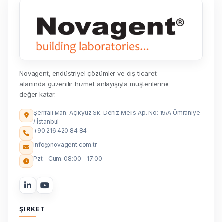
Novagent, endüstriyel çözümler ve dış ticaret
alanında güvenilir hizmet anlayışıyla müşterilerine
değer katar.
Şerifali Mah. Açıkyüz Sk. Deniz Melis Ap. No: 19/A Ümraniye
/ İstanbul
+90 216 420 84 84
info@novagent.com.tr
Pzt - Cum: 08:00 - 17:00
ŞIRKET