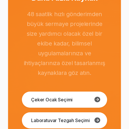
48 saatlik hızlı gönderimden
büyük sermaye projelerinde
size yardımcı olacak özel bir
ekibe kadar, bilimsel
uygulamalarınıza ve
ihtiyaçlarınıza özel tasarlanmış
kaynaklara göz atın.
Çeker Ocak Seçimi
Laboratuvar Tezgah Seçimi