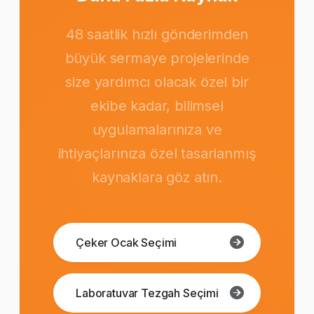
48 saatlik hızlı gönderimden
büyük sermaye projelerinde
size yardımcı olacak özel bir
ekibe kadar, bilimsel
uygulamalarınıza ve
ihtiyaçlarınıza özel tasarlanmış
kaynaklara göz atın.
Çeker Ocak Seçimi
Laboratuvar Tezgah Seçimi