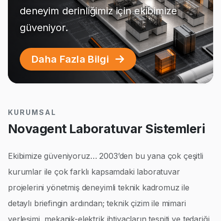
deneyim derinliğimiz için ekibimize
güveniyor.
Daha Fazla Bilgi
KURUMSAL
Novagent Laboratuvar Sistemleri
Ekibimize güveniyoruz… 2003’den bu yana çok çeşitli
kurumlar ile çok farklı kapsamdaki laboratuvar
projelerini yönetmiş deneyimli teknik kadromuz ile
detaylı briefingin ardından; teknik çizim ile mimari
yerleşimi, mekanik-elektrik ihtiyaçların tespiti ve tedariği,