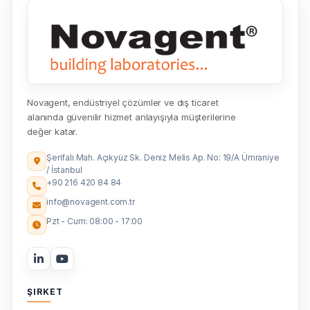
Novagent, endüstriyel çözümler ve dış ticaret
alanında güvenilir hizmet anlayışıyla müşterilerine
değer katar.
Şerifali Mah. Açıkyüz Sk. Deniz Melis Ap. No: 19/A Ümraniye
/ İstanbul
+90 216 420 84 84
info@novagent.com.tr
Pzt - Cum: 08:00 - 17:00
ŞIRKET