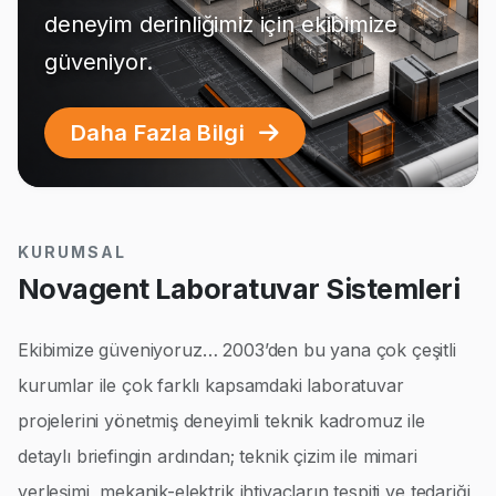
deneyim derinliğimiz için ekibimize
güveniyor.
Daha Fazla Bilgi
KURUMSAL
Novagent Laboratuvar Sistemleri
Ekibimize güveniyoruz… 2003’den bu yana çok çeşitli
kurumlar ile çok farklı kapsamdaki laboratuvar
projelerini yönetmiş deneyimli teknik kadromuz ile
detaylı briefingin ardından; teknik çizim ile mimari
yerleşimi, mekanik-elektrik ihtiyaçların tespiti ve tedariği,