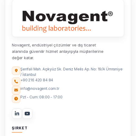
Novagent, endüstriyel çözümler ve dış ticaret
alanında güvenilir hizmet anlayışıyla müşterilerine
değer katar.
Şerifali Mah. Açıkyüz Sk. Deniz Melis Ap. No: 19/A Ümraniye
/ İstanbul
+90 216 420 84 84
info@novagent.com.tr
Pzt - Cum: 08:00 - 17:00
ŞIRKET