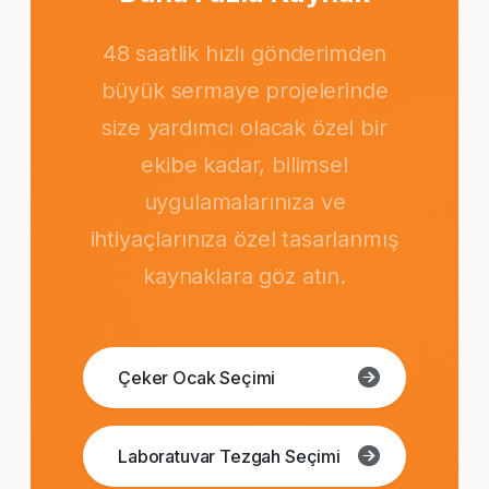
48 saatlik hızlı gönderimden
büyük sermaye projelerinde
size yardımcı olacak özel bir
ekibe kadar, bilimsel
uygulamalarınıza ve
ihtiyaçlarınıza özel tasarlanmış
kaynaklara göz atın.
Çeker Ocak Seçimi
Laboratuvar Tezgah Seçimi