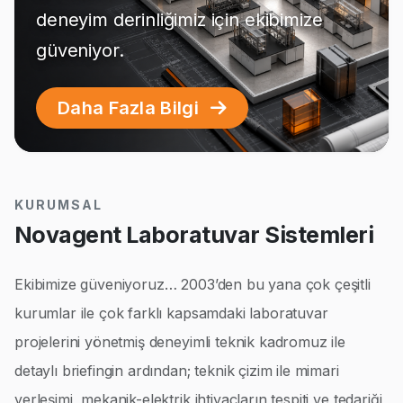
deneyim derinliğimiz için ekibimize
güveniyor.
Daha Fazla Bilgi
KURUMSAL
Novagent Laboratuvar Sistemleri
Ekibimize güveniyoruz… 2003’den bu yana çok çeşitli
kurumlar ile çok farklı kapsamdaki laboratuvar
projelerini yönetmiş deneyimli teknik kadromuz ile
detaylı briefingin ardından; teknik çizim ile mimari
yerleşimi, mekanik-elektrik ihtiyaçların tespiti ve tedariği,