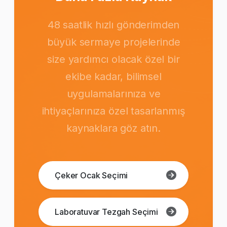
48 saatlik hızlı gönderimden
büyük sermaye projelerinde
size yardımcı olacak özel bir
ekibe kadar, bilimsel
uygulamalarınıza ve
ihtiyaçlarınıza özel tasarlanmış
kaynaklara göz atın.
Çeker Ocak Seçimi
Laboratuvar Tezgah Seçimi