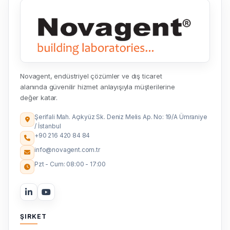
Novagent, endüstriyel çözümler ve dış ticaret
alanında güvenilir hizmet anlayışıyla müşterilerine
değer katar.
Şerifali Mah. Açıkyüz Sk. Deniz Melis Ap. No: 19/A Ümraniye
/ İstanbul
+90 216 420 84 84
info@novagent.com.tr
Pzt - Cum: 08:00 - 17:00
ŞIRKET