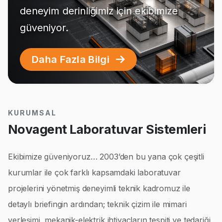
deneyim derinliğimiz için ekibimize
güveniyor.
Daha Fazla Bilgi
KURUMSAL
Novagent Laboratuvar Sistemleri
Ekibimize güveniyoruz… 2003’den bu yana çok çeşitli
kurumlar ile çok farklı kapsamdaki laboratuvar
projelerini yönetmiş deneyimli teknik kadromuz ile
detaylı briefingin ardından; teknik çizim ile mimari
yerleşimi, mekanik-elektrik ihtiyaçların tespiti ve tedariği,