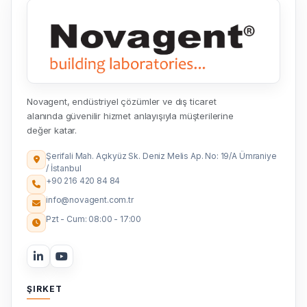
Novagent, endüstriyel çözümler ve dış ticaret
alanında güvenilir hizmet anlayışıyla müşterilerine
değer katar.
Şerifali Mah. Açıkyüz Sk. Deniz Melis Ap. No: 19/A Ümraniye
/ İstanbul
+90 216 420 84 84
info@novagent.com.tr
Pzt - Cum: 08:00 - 17:00
ŞIRKET