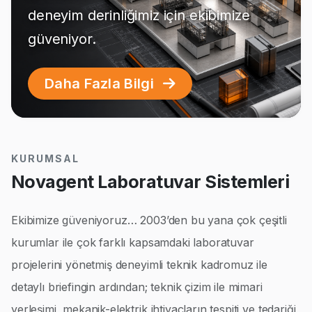
deneyim derinliğimiz için ekibimize
güveniyor.
Daha Fazla Bilgi
KURUMSAL
Novagent Laboratuvar Sistemleri
Ekibimize güveniyoruz… 2003’den bu yana çok çeşitli
kurumlar ile çok farklı kapsamdaki laboratuvar
projelerini yönetmiş deneyimli teknik kadromuz ile
detaylı briefingin ardından; teknik çizim ile mimari
yerleşimi, mekanik-elektrik ihtiyaçların tespiti ve tedariği,