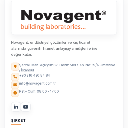
Novagent, endüstriyel çözümler ve dış ticaret
alanında güvenilir hizmet anlayışıyla müşterilerine
değer katar.
Şerifali Mah. Açıkyüz Sk. Deniz Melis Ap. No: 19/A Ümraniye
/ İstanbul
+90 216 420 84 84
info@novagent.com.tr
Pzt - Cum: 08:00 - 17:00
ŞIRKET