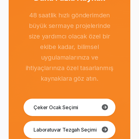
48 saatlik hızlı gönderimden
büyük sermaye projelerinde
size yardımcı olacak özel bir
ekibe kadar, bilimsel
uygulamalarınıza ve
ihtiyaçlarınıza özel tasarlanmış
kaynaklara göz atın.
Çeker Ocak Seçimi
Laboratuvar Tezgah Seçimi