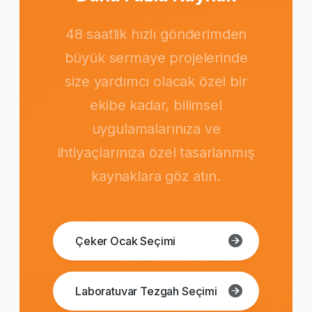
48 saatlik hızlı gönderimden
büyük sermaye projelerinde
size yardımcı olacak özel bir
ekibe kadar, bilimsel
uygulamalarınıza ve
ihtiyaçlarınıza özel tasarlanmış
kaynaklara göz atın.
Çeker Ocak Seçimi
Laboratuvar Tezgah Seçimi