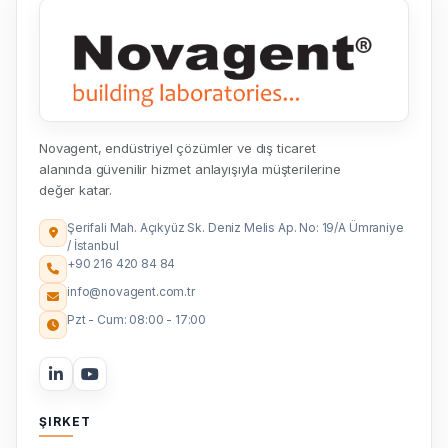
Novagent, endüstriyel çözümler ve dış ticaret
alanında güvenilir hizmet anlayışıyla müşterilerine
değer katar.
Şerifali Mah. Açıkyüz Sk. Deniz Melis Ap. No: 19/A Ümraniye
/ İstanbul
+90 216 420 84 84
info@novagent.com.tr
Pzt - Cum: 08:00 - 17:00
ŞIRKET