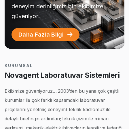
deneyim derinliğimiz için ekibimize
güveniyor.
Daha Fazla Bilgi
KURUMSAL
Novagent Laboratuvar Sistemleri
Ekibimize güveniyoruz… 2003’den bu yana çok çeşitli
kurumlar ile çok farklı kapsamdaki laboratuvar
projelerini yönetmiş deneyimli teknik kadromuz ile
detaylı briefingin ardından; teknik çizim ile mimari
yerleşimi, mekanik-elektrik ihtiyaçların tespiti ve tedariği,