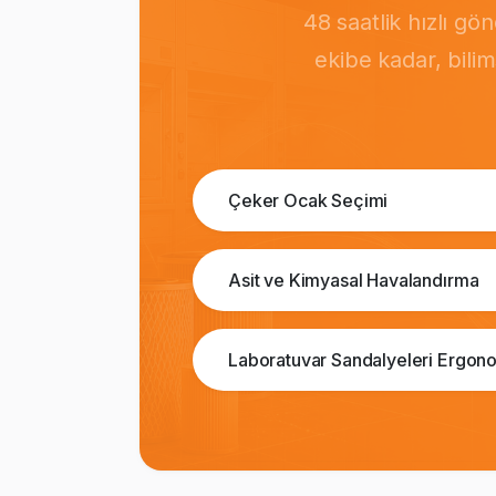
48 saatlik hızlı g
ekibe kadar, bili
Çeker Ocak Seçimi
Asit ve Kimyasal Havalandırma
Laboratuvar Sandalyeleri Ergono