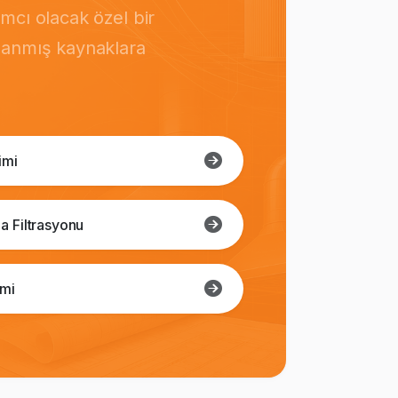
mcı olacak özel bir
rlanmış kaynaklara
imi
a Filtrasyonu
imi