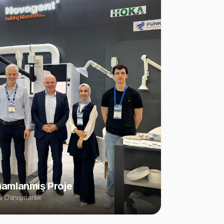
amlanmış Proje
 Danışmanlık