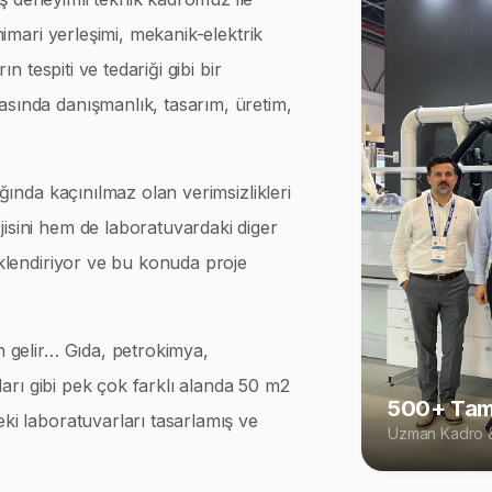
 mimari yerleşimi, mekanik-elektrik
ın tespiti ve tedariği gibi bir
asında danışmanlık, tasarım, üretim,
ığında kaçınılmaz olan verimsizlikleri
isini hem de laboratuvardaki diger
iklendiriyor ve bu konuda proje
n gelir… Gıda, petrokimya,
rları gibi pek çok farklı alanda 50 m2
500+ Tam
eki laboratuvarları tasarlamış ve
Uzman Kadro &