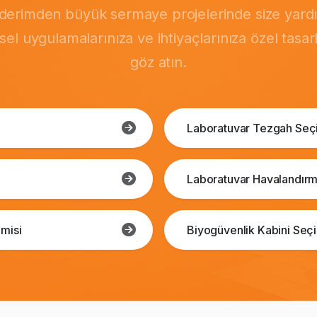
önderimden büyük sermaye projelerinde size yardı
msel uygulamalarınıza ve ihtiyaçlarınıza özel tasa
göz atın.
Laboratuvar Tezgah Seç
Laboratuvar Havalandırm
misi
Biyogüvenlik Kabini Seç