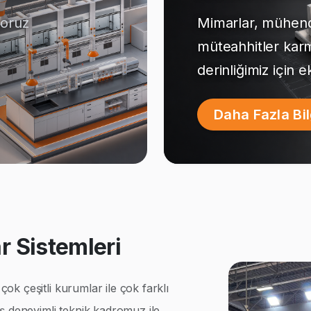
yoruz
Mimarlar, mühendi
müteahhitler kar
derinliğimiz için 
Daha Fazla Bi
 Sistemleri
k çeşitli kurumlar ile çok farklı
ş deneyimli teknik kadromuz ile