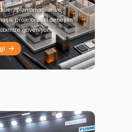
sler, planlamacılar ve
maşık projelerdeki deneyim
ekibimize güveniyor.
lgi