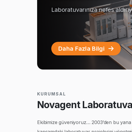
Laboratuvarınıza nefes aldırı
Daha Fazla Bilgi
KURUMSAL
Novagent Laboratuvar
Ekibimize güveniyoruz… 2003’den bu yana ço
kapsamdaki laboratuvar projelerini yönetmi