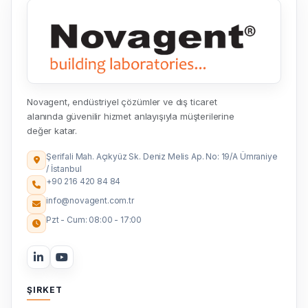
Novagent, endüstriyel çözümler ve dış ticaret
alanında güvenilir hizmet anlayışıyla müşterilerine
değer katar.
Şerifali Mah. Açıkyüz Sk. Deniz Melis Ap. No: 19/A Ümraniye
/ İstanbul
+90 216 420 84 84
info@novagent.com.tr
Pzt - Cum: 08:00 - 17:00
ŞIRKET