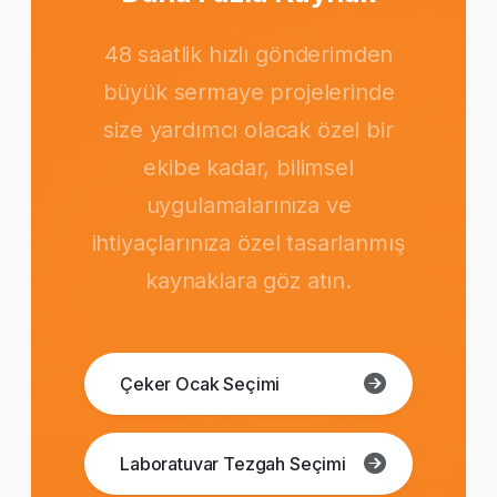
48 saatlik hızlı gönderimden
büyük sermaye projelerinde
size yardımcı olacak özel bir
ekibe kadar, bilimsel
uygulamalarınıza ve
ihtiyaçlarınıza özel tasarlanmış
kaynaklara göz atın.
Çeker Ocak Seçimi
Laboratuvar Tezgah Seçimi