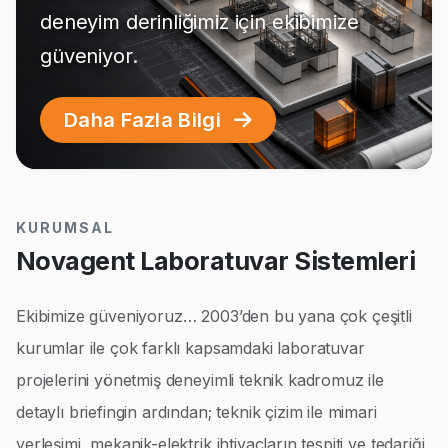
deneyim derinliğimiz için ekibimize
güveniyor.
Daha Fazla Bilgi
KURUMSAL
Novagent Laboratuvar Sistemleri
Ekibimize güveniyoruz… 2003’den bu yana çok çeşitli
kurumlar ile çok farklı kapsamdaki laboratuvar
projelerini yönetmiş deneyimli teknik kadromuz ile
detaylı briefingin ardından; teknik çizim ile mimari
yerleşimi, mekanik-elektrik ihtiyaçların tespiti ve tedariği,