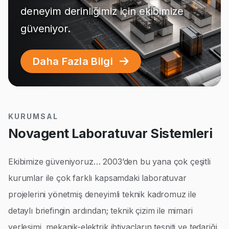
deneyim derinliğimiz için ekibimize
güveniyor.
Daha Fazla Bilgi
KURUMSAL
Novagent Laboratuvar Sistemleri
Ekibimize güveniyoruz… 2003’den bu yana çok çeşitli
kurumlar ile çok farklı kapsamdaki laboratuvar
projelerini yönetmiş deneyimli teknik kadromuz ile
detaylı briefingin ardından; teknik çizim ile mimari
yerleşimi, mekanik-elektrik ihtiyaçların tespiti ve tedariği,