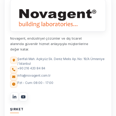
Novagent, endüstriyel çözümler ve dış ticaret
alanında güvenilir hizmet anlayışıyla müşterilerine
değer katar.
Şerifali Mah. Açıkyüz Sk. Deniz Melis Ap. No: 19/A Ümraniye
/ İstanbul
+90 216 420 84 84
info@novagent.com.tr
Pzt - Cum: 08:00 - 17:00
ŞIRKET