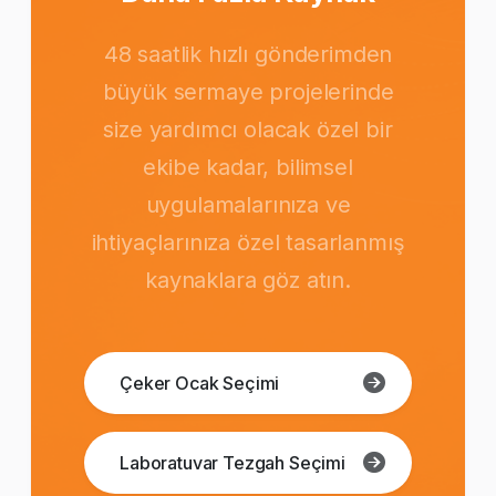
48 saatlik hızlı gönderimden
büyük sermaye projelerinde
size yardımcı olacak özel bir
ekibe kadar, bilimsel
uygulamalarınıza ve
ihtiyaçlarınıza özel tasarlanmış
kaynaklara göz atın.
Çeker Ocak Seçimi
Laboratuvar Tezgah Seçimi