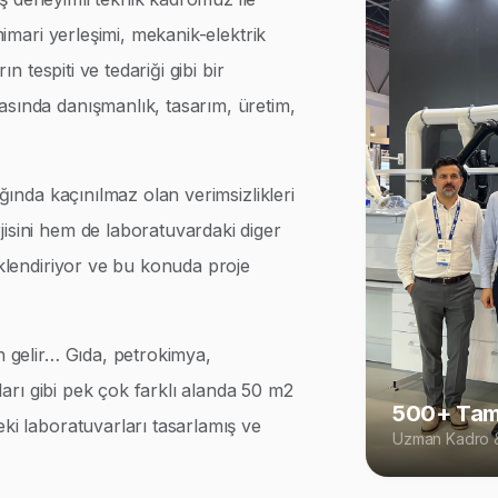
 mimari yerleşimi, mekanik-elektrik
ın tespiti ve tedariği gibi bir
asında danışmanlık, tasarım, üretim,
ığında kaçınılmaz olan verimsizlikleri
isini hem de laboratuvardaki diger
iklendiriyor ve bu konuda proje
n gelir… Gıda, petrokimya,
rları gibi pek çok farklı alanda 50 m2
500+ Tam
eki laboratuvarları tasarlamış ve
Uzman Kadro &