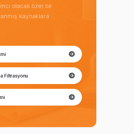
mcı olacak özel bir
rlanmış kaynaklara
imi
a Filtrasyonu
imi