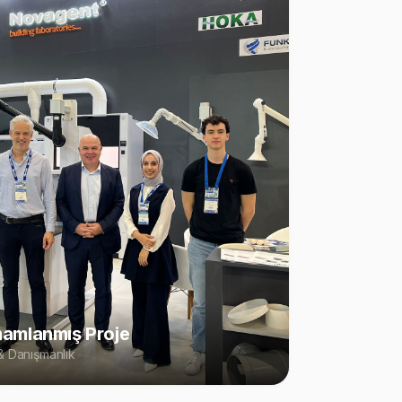
amlanmış Proje
 Danışmanlık