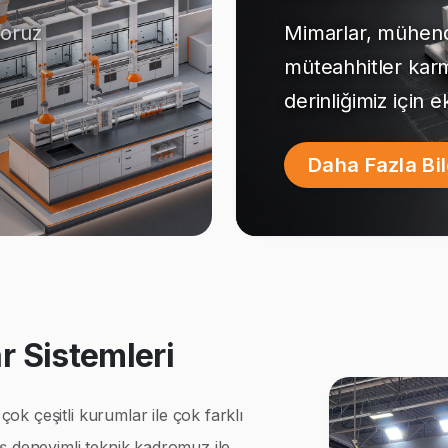
yoruz
Mimarlar, mühendi
müteahhitler kar
derinliğimiz için 
Daha Fazla Bi
 Sistemleri
k çeşitli kurumlar ile çok farklı
ş deneyimli teknik kadromuz ile