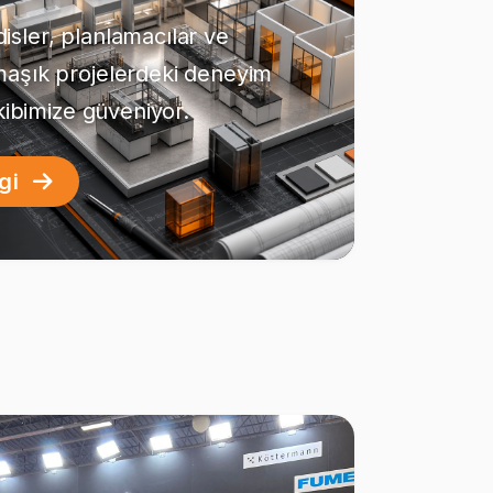
sler, planlamacılar ve
maşık projelerdeki deneyim
ekibimize güveniyor.
lgi