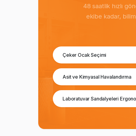
48 saatlik hızlı g
ekibe kadar, bili
Çeker Ocak Seçimi
Asit ve Kimyasal Havalandırma
Laboratuvar Sandalyeleri Ergono