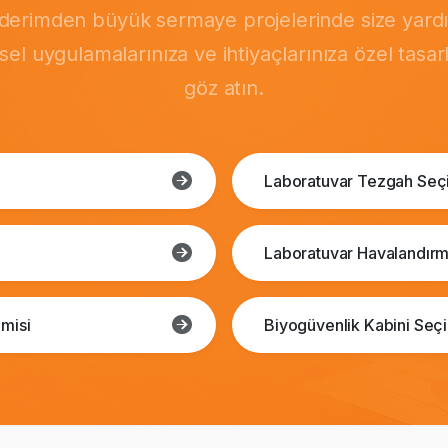
önderimden büyük sermaye projelerinde size yardı
msel uygulamalarınıza ve ihtiyaçlarınıza özel tasa
göz atın.
Laboratuvar Tezgah Seç
Laboratuvar Havalandırm
misi
Biyogüvenlik Kabini Seç