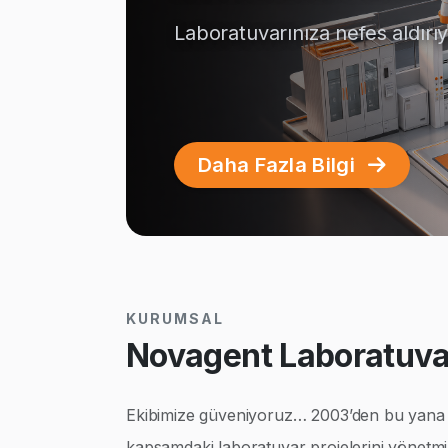
Laboratuvarınıza nefes aldırı
Daha Fazla Bilgi
KURUMSAL
Novagent Laboratuvar
Ekibimize güveniyoruz… 2003’den bu yana ço
kapsamdaki laboratuvar projelerini yönetmi