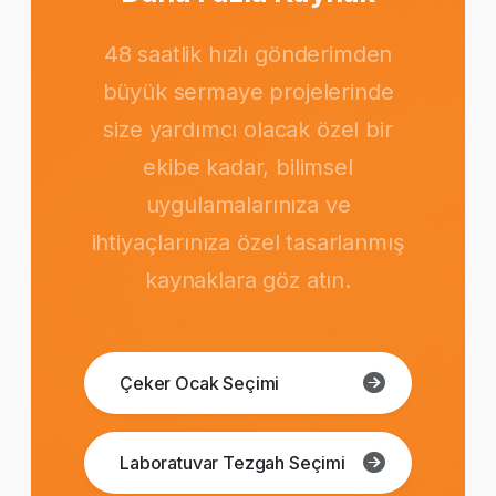
48 saatlik hızlı gönderimden
büyük sermaye projelerinde
size yardımcı olacak özel bir
ekibe kadar, bilimsel
uygulamalarınıza ve
ihtiyaçlarınıza özel tasarlanmış
kaynaklara göz atın.
Çeker Ocak Seçimi
Laboratuvar Tezgah Seçimi