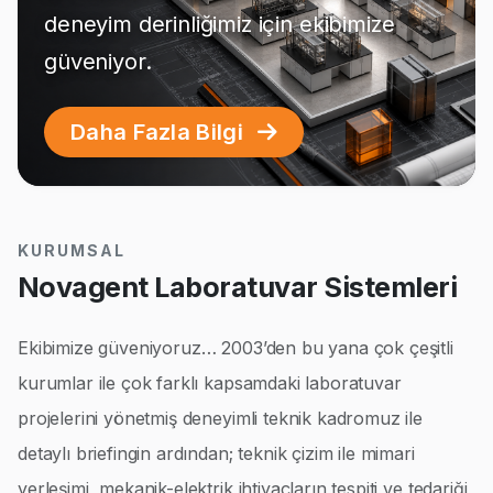
deneyim derinliğimiz için ekibimize
güveniyor.
Daha Fazla Bilgi
KURUMSAL
Novagent Laboratuvar Sistemleri
Ekibimize güveniyoruz… 2003’den bu yana çok çeşitli
kurumlar ile çok farklı kapsamdaki laboratuvar
projelerini yönetmiş deneyimli teknik kadromuz ile
detaylı briefingin ardından; teknik çizim ile mimari
yerleşimi, mekanik-elektrik ihtiyaçların tespiti ve tedariği,