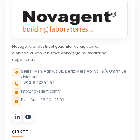
Novagent, endüstriyel çözümler ve dış ticaret
alanında güvenilir hizmet anlayışıyla müşterilerine
değer katar.
Şerifali Mah. Açıkyüz Sk. Deniz Melis Ap. No: 19/A Ümraniye
/ İstanbul
+90 216 420 84 84
info@novagent.com.tr
Pzt - Cum: 08:00 - 17:00
ŞIRKET