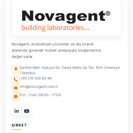
Novagent, endüstriyel çözümler ve dış ticaret
alanında güvenilir hizmet anlayışıyla müşterilerine
değer katar.
Şerifali Mah. Açıkyüz Sk. Deniz Melis Ap. No: 19/A Ümraniye
/ İstanbul
+90 216 420 84 84
info@novagent.com.tr
Pzt - Cum: 08:00 - 17:00
ŞIRKET