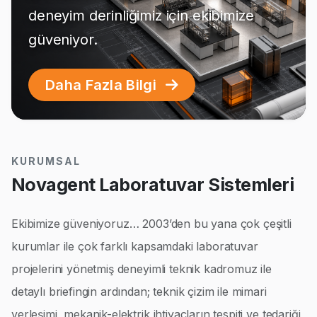
deneyim derinliğimiz için ekibimize
güveniyor.
Daha Fazla Bilgi
KURUMSAL
Novagent Laboratuvar Sistemleri
Ekibimize güveniyoruz… 2003’den bu yana çok çeşitli
kurumlar ile çok farklı kapsamdaki laboratuvar
projelerini yönetmiş deneyimli teknik kadromuz ile
detaylı briefingin ardından; teknik çizim ile mimari
yerleşimi, mekanik-elektrik ihtiyaçların tespiti ve tedariği,