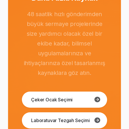
48 saatlik hızlı gönderimden
büyük sermaye projelerinde
size yardımcı olacak özel bir
ekibe kadar, bilimsel
uygulamalarınıza ve
ihtiyaçlarınıza özel tasarlanmış
kaynaklara göz atın.
Çeker Ocak Seçimi
Laboratuvar Tezgah Seçimi