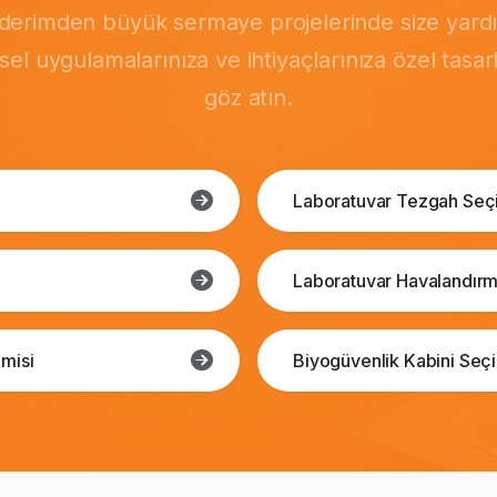
önderimden büyük sermaye projelerinde size yardı
msel uygulamalarınıza ve ihtiyaçlarınıza özel tasa
göz atın.
Laboratuvar Tezgah Seç
Laboratuvar Havalandırm
misi
Biyogüvenlik Kabini Seç