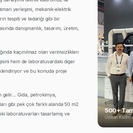
 mimari yerleşimi, mekanik-elektrik
ın tespiti ve tedariği gibi bir
asında danışmanlık, tasarım, üretim,
ığında kaçınılmaz olan verimsizlikleri
isini hem de laboratuvardaki diger
iklendiriyor ve bu konuda proje
n gelir… Gıda, petrokimya,
rları gibi pek çok farklı alanda 50 m2
500+ Tam
eki laboratuvarları tasarlamış ve
Uzman Kadro &