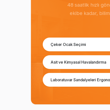
48 saatlik hızlı g
ekibe kadar, bili
Çeker Ocak Seçimi
Asit ve Kimyasal Havalandırma
Laboratuvar Sandalyeleri Ergono