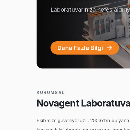
Laboratuvarınıza nefes aldırı
Daha Fazla Bilgi
KURUMSAL
Novagent Laboratuvar
Ekibimize güveniyoruz… 2003’den bu yana ço
kapsamdaki laboratuvar projelerini yönetmi