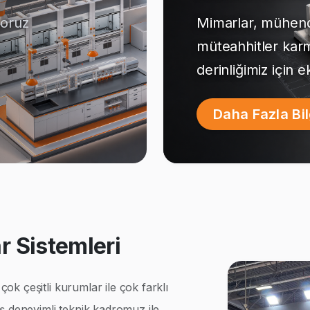
yoruz
Mimarlar, mühendi
müteahhitler kar
derinliğimiz için 
Daha Fazla Bi
 Sistemleri
k çeşitli kurumlar ile çok farklı
ş deneyimli teknik kadromuz ile