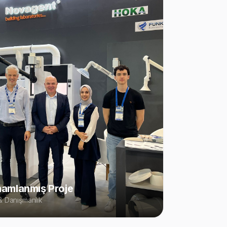
amlanmış Proje
 Danışmanlık