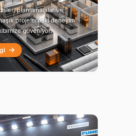
sler, planlamacılar ve
maşık projelerdeki deneyim
ekibimize güveniyor.
lgi