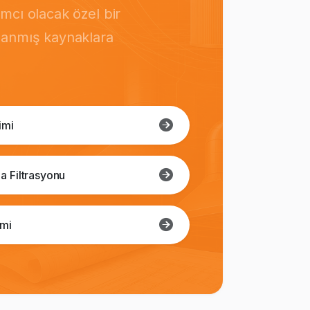
mcı olacak özel bir
rlanmış kaynaklara
imi
a Filtrasyonu
imi