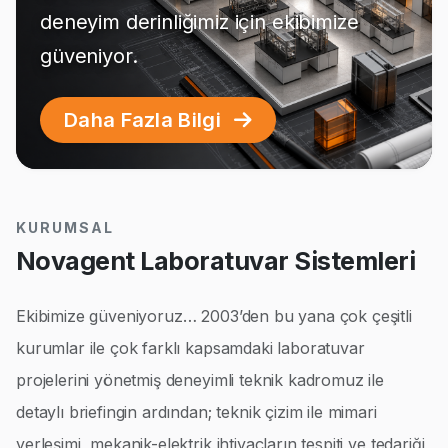
deneyim derinliğimiz için ekibimize
güveniyor.
Daha Fazla Bilgi
KURUMSAL
Novagent Laboratuvar Sistemleri
Ekibimize güveniyoruz… 2003’den bu yana çok çeşitli
kurumlar ile çok farklı kapsamdaki laboratuvar
projelerini yönetmiş deneyimli teknik kadromuz ile
detaylı briefingin ardından; teknik çizim ile mimari
yerleşimi, mekanik-elektrik ihtiyaçların tespiti ve tedariği,