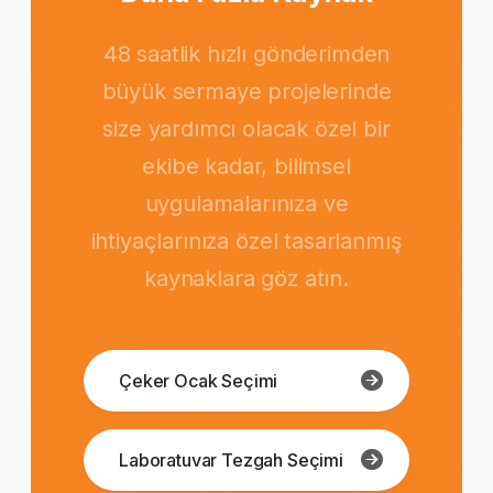
48 saatlik hızlı gönderimden
büyük sermaye projelerinde
size yardımcı olacak özel bir
ekibe kadar, bilimsel
uygulamalarınıza ve
ihtiyaçlarınıza özel tasarlanmış
kaynaklara göz atın.
Çeker Ocak Seçimi
Laboratuvar Tezgah Seçimi