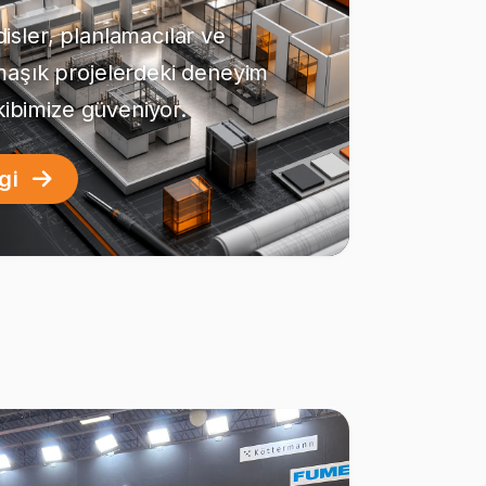
sler, planlamacılar ve
maşık projelerdeki deneyim
ekibimize güveniyor.
lgi