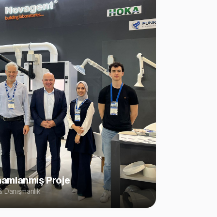
amlanmış Proje
 Danışmanlık