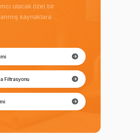
mcı olacak özel bir
rlanmış kaynaklara
imi
a Filtrasyonu
imi