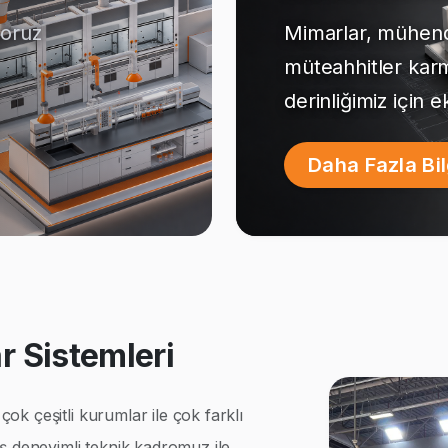
yoruz
Mimarlar, mühendi
müteahhitler kar
derinliğimiz için 
Daha Fazla Bi
 Sistemleri
k çeşitli kurumlar ile çok farklı
ş deneyimli teknik kadromuz ile