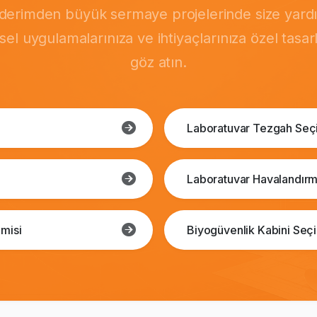
önderimden büyük sermaye projelerinde size yardı
msel uygulamalarınıza ve ihtiyaçlarınıza özel tasa
göz atın.
Laboratuvar Tezgah Seç
Laboratuvar Havalandırm
misi
Biyogüvenlik Kabini Seç