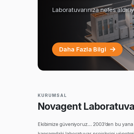
Laboratuvarınıza nefes aldırı
Daha Fazla Bilgi
KURUMSAL
Novagent Laboratuvar
Ekibimize güveniyoruz… 2003’den bu yana ço
kapsamdaki laboratuvar projelerini yönetmi