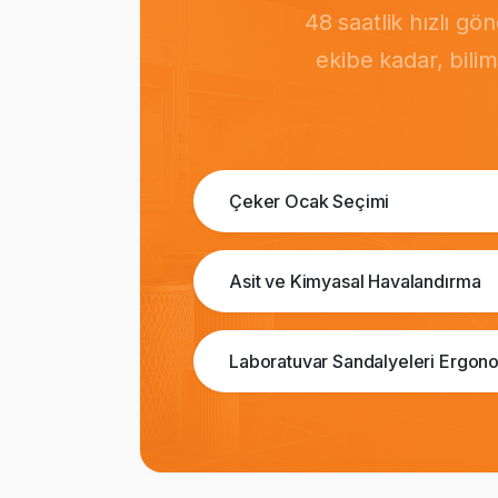
48 saatlik hızlı g
ekibe kadar, bili
Çeker Ocak Seçimi
Asit ve Kimyasal Havalandırma
Laboratuvar Sandalyeleri Ergono