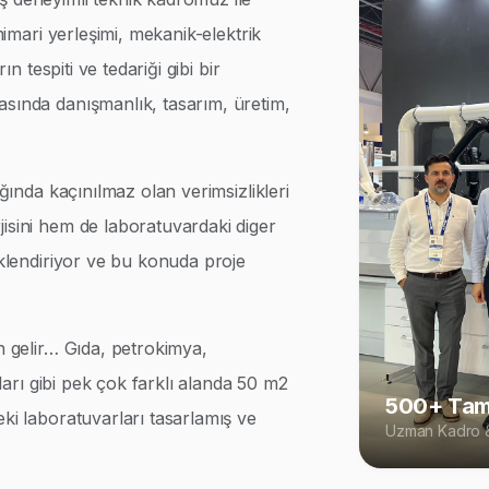
 mimari yerleşimi, mekanik-elektrik
ın tespiti ve tedariği gibi bir
asında danışmanlık, tasarım, üretim,
ığında kaçınılmaz olan verimsizlikleri
isini hem de laboratuvardaki diger
iklendiriyor ve bu konuda proje
n gelir… Gıda, petrokimya,
rları gibi pek çok farklı alanda 50 m2
500+ Tam
eki laboratuvarları tasarlamış ve
Uzman Kadro &