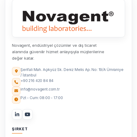
Novagent, endüstriyel çözümler ve dış ticaret
alanında güvenilir hizmet anlayışıyla müşterilerine
değer katar.
Şerifali Mah. Açıkyüz Sk. Deniz Melis Ap. No: 19/A Ümraniye
/ İstanbul
+90 216 420 84 84
info@novagent.com.tr
Pzt - Cum: 08:00 - 17:00
ŞIRKET