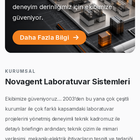
deneyim derinliğimiz için ekibimize
güveniyor.
Daha Fazla Bilgi
KURUMSAL
Novagent Laboratuvar Sistemleri
Ekibimize güveniyoruz… 2003’den bu yana çok çeşitli
kurumlar ile çok farklı kapsamdaki laboratuvar
projelerini yönetmiş deneyimli teknik kadromuz ile
detaylı briefingin ardından; teknik çizim ile mimari
yerleşimi, mekanik-elektrik ihtiyaçların tespiti ve tedariği,