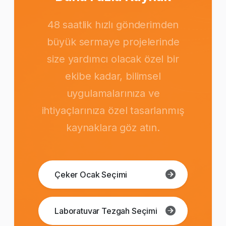
48 saatlik hızlı gönderimden
büyük sermaye projelerinde
size yardımcı olacak özel bir
ekibe kadar, bilimsel
uygulamalarınıza ve
ihtiyaçlarınıza özel tasarlanmış
kaynaklara göz atın.
Çeker Ocak Seçimi
Laboratuvar Tezgah Seçimi