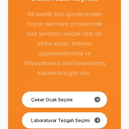
48 saatlik hızlı gönderimden
büyük sermaye projelerinde
size yardımcı olacak özel bir
ekibe kadar, bilimsel
uygulamalarınıza ve
ihtiyaçlarınıza özel tasarlanmış
kaynaklara göz atın.
Çeker Ocak Seçimi
Laboratuvar Tezgah Seçimi