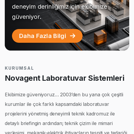
deneyim derinliğimiz için ekibimize
güveniyor.
Daha Fazla Bilgi
KURUMSAL
Novagent Laboratuvar Sistemleri
Ekibimize güveniyoruz… 2003’den bu yana çok çeşitli
kurumlar ile çok farklı kapsamdaki laboratuvar
projelerini yönetmiş deneyimli teknik kadromuz ile
detaylı briefingin ardından; teknik çizim ile mimari
yerleşimi, mekanik-elektrik ihtiyaçların tespiti ve tedariği,