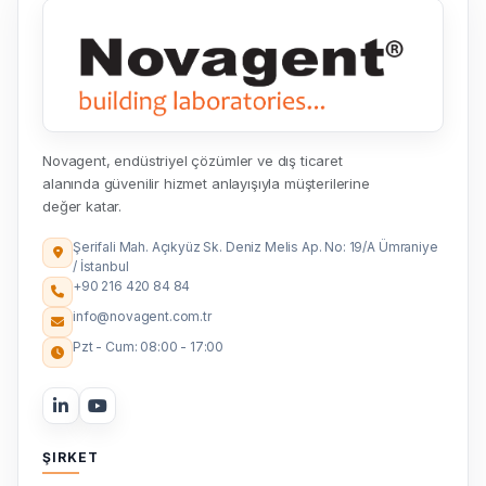
Novagent, endüstriyel çözümler ve dış ticaret
alanında güvenilir hizmet anlayışıyla müşterilerine
değer katar.
Şerifali Mah. Açıkyüz Sk. Deniz Melis Ap. No: 19/A Ümraniye
/ İstanbul
+90 216 420 84 84
info@novagent.com.tr
Pzt - Cum: 08:00 - 17:00
ŞIRKET