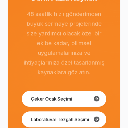
48 saatlik hızlı gönderimden
büyük sermaye projelerinde
size yardımcı olacak özel bir
ekibe kadar, bilimsel
uygulamalarınıza ve
ihtiyaçlarınıza özel tasarlanmış
kaynaklara göz atın.
Çeker Ocak Seçimi
Laboratuvar Tezgah Seçimi