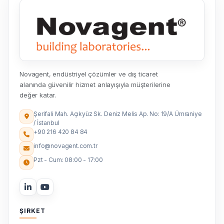
Novagent, endüstriyel çözümler ve dış ticaret
alanında güvenilir hizmet anlayışıyla müşterilerine
değer katar.
Şerifali Mah. Açıkyüz Sk. Deniz Melis Ap. No: 19/A Ümraniye
/ İstanbul
+90 216 420 84 84
info@novagent.com.tr
Pzt - Cum: 08:00 - 17:00
ŞIRKET