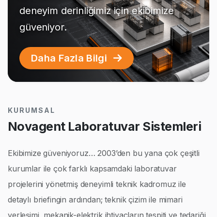
deneyim derinliğimiz için ekibimize
güveniyor.
Daha Fazla Bilgi
KURUMSAL
Novagent Laboratuvar Sistemleri
Ekibimize güveniyoruz… 2003’den bu yana çok çeşitli
kurumlar ile çok farklı kapsamdaki laboratuvar
projelerini yönetmiş deneyimli teknik kadromuz ile
detaylı briefingin ardından; teknik çizim ile mimari
yerleşimi, mekanik-elektrik ihtiyaçların tespiti ve tedariği,