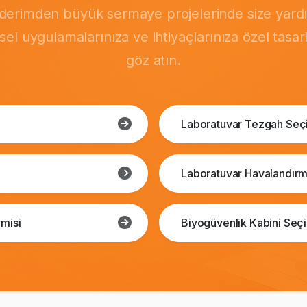
önderimden büyük sermaye projelerinde size yardı
msel uygulamalarınıza ve ihtiyaçlarınıza özel tasa
göz atın.
Laboratuvar Tezgah Seç
Laboratuvar Havalandırm
misi
Biyogüvenlik Kabini Seç