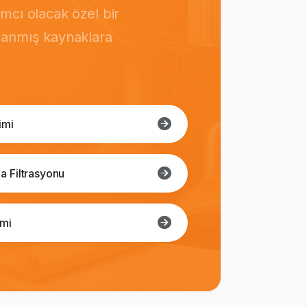
mcı olacak özel bir
rlanmış kaynaklara
imi
a Filtrasyonu
imi