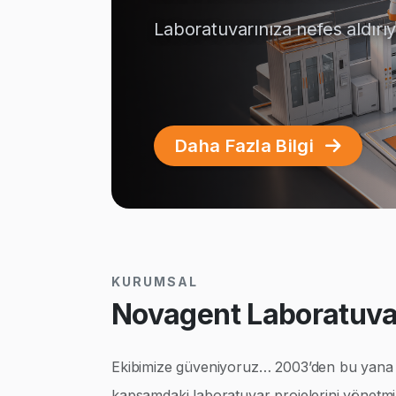
Laboratuvarınıza nefes aldırı
Daha Fazla Bilgi
KURUMSAL
Novagent Laboratuvar
Ekibimize güveniyoruz… 2003’den bu yana ço
kapsamdaki laboratuvar projelerini yönetmi