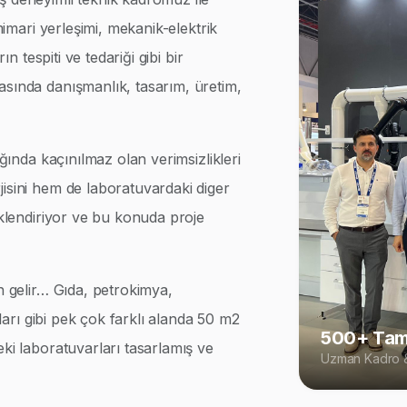
 mimari yerleşimi, mekanik-elektrik
ın tespiti ve tedariği gibi bir
asında danışmanlık, tasarım, üretim,
ığında kaçınılmaz olan verimsizlikleri
isini hem de laboratuvardaki diger
iklendiriyor ve bu konuda proje
n gelir… Gıda, petrokimya,
rları gibi pek çok farklı alanda 50 m2
500+ Tam
eki laboratuvarları tasarlamış ve
Uzman Kadro &