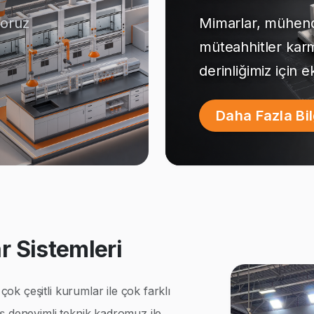
yoruz
Mimarlar, mühendi
müteahhitler kar
derinliğimiz için 
Daha Fazla Bi
 Sistemleri
k çeşitli kurumlar ile çok farklı
ş deneyimli teknik kadromuz ile