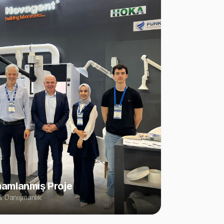
amlanmış Proje
 Danışmanlık