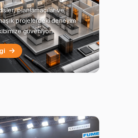
sler, planlamacılar ve
maşık projelerdeki deneyim
ekibimize güveniyor.
lgi