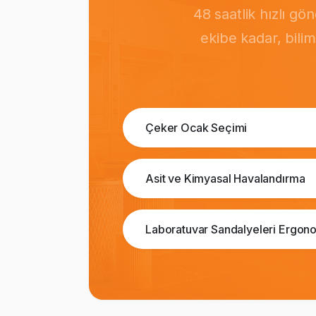
48 saatlik hızlı g
ekibe kadar, bili
Çeker Ocak Seçimi
Asit ve Kimyasal Havalandırma
Laboratuvar Sandalyeleri Ergono