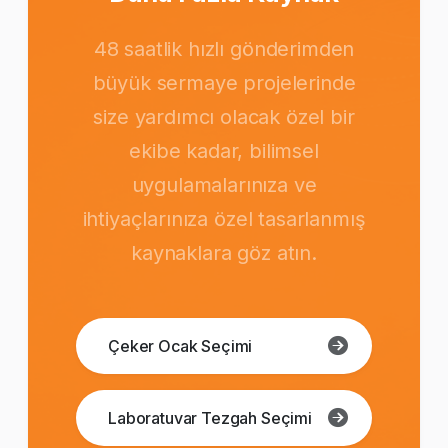
48 saatlik hızlı gönderimden
büyük sermaye projelerinde
size yardımcı olacak özel bir
ekibe kadar, bilimsel
uygulamalarınıza ve
ihtiyaçlarınıza özel tasarlanmış
kaynaklara göz atın.
Çeker Ocak Seçimi
Laboratuvar Tezgah Seçimi