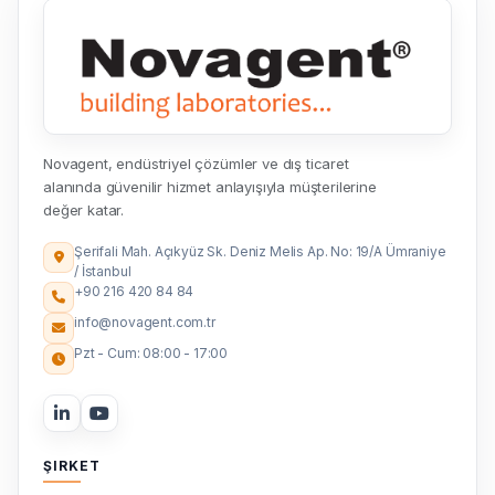
Novagent, endüstriyel çözümler ve dış ticaret
alanında güvenilir hizmet anlayışıyla müşterilerine
değer katar.
Şerifali Mah. Açıkyüz Sk. Deniz Melis Ap. No: 19/A Ümraniye
/ İstanbul
+90 216 420 84 84
info@novagent.com.tr
Pzt - Cum: 08:00 - 17:00
ŞIRKET