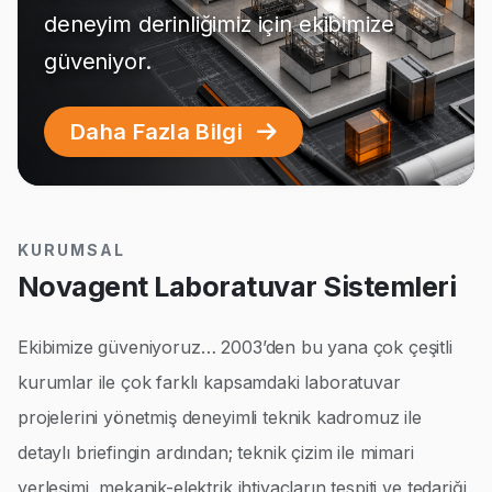
deneyim derinliğimiz için ekibimize
güveniyor.
Daha Fazla Bilgi
KURUMSAL
Novagent Laboratuvar Sistemleri
Ekibimize güveniyoruz… 2003’den bu yana çok çeşitli
kurumlar ile çok farklı kapsamdaki laboratuvar
projelerini yönetmiş deneyimli teknik kadromuz ile
detaylı briefingin ardından; teknik çizim ile mimari
yerleşimi, mekanik-elektrik ihtiyaçların tespiti ve tedariği,