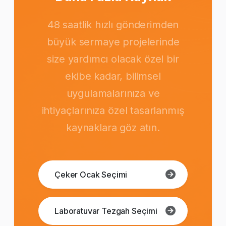
48 saatlik hızlı gönderimden
büyük sermaye projelerinde
size yardımcı olacak özel bir
ekibe kadar, bilimsel
uygulamalarınıza ve
ihtiyaçlarınıza özel tasarlanmış
kaynaklara göz atın.
Çeker Ocak Seçimi
Laboratuvar Tezgah Seçimi