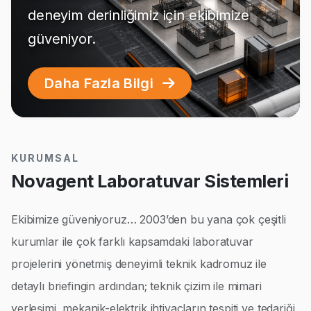
deneyim derinliğimiz için ekibimize
güveniyor.
Daha Fazla Bilgi
KURUMSAL
Novagent Laboratuvar Sistemleri
Ekibimize güveniyoruz… 2003’den bu yana çok çeşitli
kurumlar ile çok farklı kapsamdaki laboratuvar
projelerini yönetmiş deneyimli teknik kadromuz ile
detaylı briefingin ardından; teknik çizim ile mimari
yerleşimi, mekanik-elektrik ihtiyaçların tespiti ve tedariği,