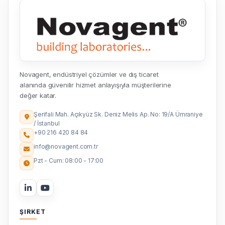
Novagent, endüstriyel çözümler ve dış ticaret
alanında güvenilir hizmet anlayışıyla müşterilerine
değer katar.
Şerifali Mah. Açıkyüz Sk. Deniz Melis Ap. No: 19/A Ümraniye
/ İstanbul
+90 216 420 84 84
info@novagent.com.tr
Pzt - Cum: 08:00 - 17:00
ŞIRKET