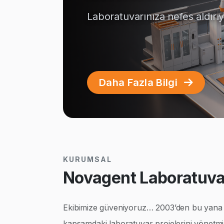
Laboratuvarınıza nefes aldırı
Daha Fazla Bilgi
KURUMSAL
Novagent Laboratuvar
Ekibimize güveniyoruz… 2003’den bu yana ço
kapsamdaki laboratuvar projelerini yönetmi