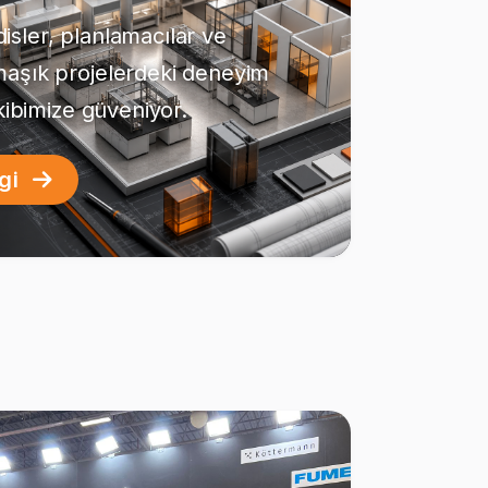
sler, planlamacılar ve
maşık projelerdeki deneyim
ekibimize güveniyor.
lgi