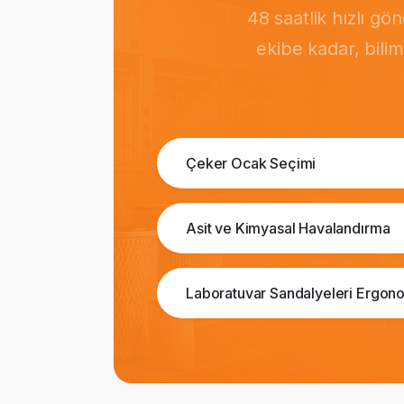
48 saatlik hızlı g
ekibe kadar, bili
Çeker Ocak Seçimi
Asit ve Kimyasal Havalandırma
Laboratuvar Sandalyeleri Ergono