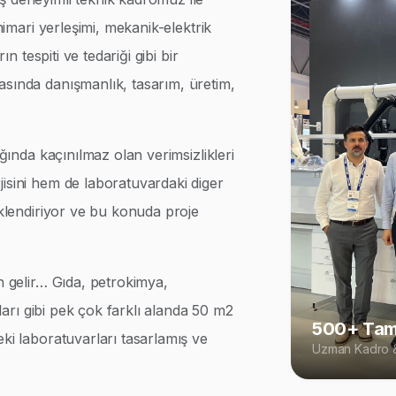
 mimari yerleşimi, mekanik-elektrik
ın tespiti ve tedariği gibi bir
asında danışmanlık, tasarım, üretim,
ığında kaçınılmaz olan verimsizlikleri
isini hem de laboratuvardaki diger
iklendiriyor ve bu konuda proje
n gelir… Gıda, petrokimya,
rları gibi pek çok farklı alanda 50 m2
500+ Tam
eki laboratuvarları tasarlamış ve
Uzman Kadro &