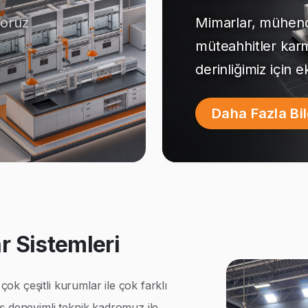
yoruz
Mimarlar, mühendi
müteahhitler kar
derinliğimiz için 
Daha Fazla Bi
 Sistemleri
k çeşitli kurumlar ile çok farklı
ş deneyimli teknik kadromuz ile