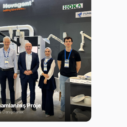
amlanmış Proje
 Danışmanlık