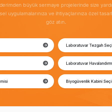
önderimden büyük sermaye projelerinde size yardı
msel uygulamalarınıza ve ihtiyaçlarınıza özel tasa
göz atın.
Laboratuvar Tezgah Seç
Laboratuvar Havalandırm
misi
Biyogüvenlik Kabini Seç