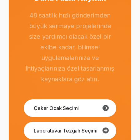
48 saatlik hızlı gönderimden
büyük sermaye projelerinde
size yardımcı olacak özel bir
ekibe kadar, bilimsel
uygulamalarınıza ve
ihtiyaçlarınıza özel tasarlanmış
kaynaklara göz atın.
Çeker Ocak Seçimi
Laboratuvar Tezgah Seçimi