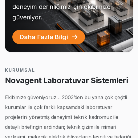
deneyim derinliğimiz için ekibimize
güveniyor.
Daha Fazla Bilgi
KURUMSAL
Novagent Laboratuvar Sistemleri
Ekibimize güveniyoruz… 2003’den bu yana çok çeşitli
kurumlar ile çok farklı kapsamdaki laboratuvar
projelerini yönetmiş deneyimli teknik kadromuz ile
detaylı briefingin ardından; teknik çizim ile mimari
yerleşimi, mekanik-elektrik ihtiyaçların tespiti ve tedariği,