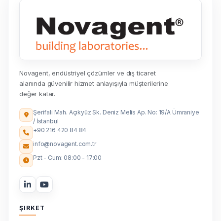
Novagent, endüstriyel çözümler ve dış ticaret
alanında güvenilir hizmet anlayışıyla müşterilerine
değer katar.
Şerifali Mah. Açıkyüz Sk. Deniz Melis Ap. No: 19/A Ümraniye
/ İstanbul
+90 216 420 84 84
info@novagent.com.tr
Pzt - Cum: 08:00 - 17:00
ŞIRKET