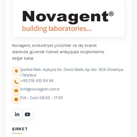
Novagent, endüstriyel çözümler ve dış ticaret
alanında güvenilir hizmet anlayışıyla müşterilerine
değer katar.
Şerifali Mah. Açıkyüz Sk. Deniz Melis Ap. No: 19/A Ümraniye
/ İstanbul
+90 216 420 84 84
info@novagent.com.tr
Pzt - Cum: 08:00 - 17:00
ŞIRKET