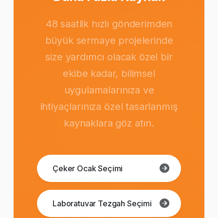
48 saatlik hızlı gönderimden
büyük sermaye projelerinde
size yardımcı olacak özel bir
ekibe kadar, bilimsel
uygulamalarınıza ve
ihtiyaçlarınıza özel tasarlanmış
kaynaklara göz atın.
Çeker Ocak Seçimi
Laboratuvar Tezgah Seçimi