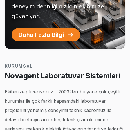
deneyim derinliğimiz için ekibimize
güveniyor.
Daha Fazla Bilgi
KURUMSAL
Novagent Laboratuvar Sistemleri
Ekibimize güveniyoruz… 2003’den bu yana çok çeşitli
kurumlar ile çok farklı kapsamdaki laboratuvar
projelerini yönetmiş deneyimli teknik kadromuz ile
detaylı briefingin ardından; teknik çizim ile mimari
yerleşimi, mekanik-elektrik ihtiyaçların tespiti ve tedariği,