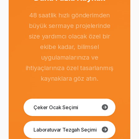
48 saatlik hızlı gönderimden
büyük sermaye projelerinde
size yardımcı olacak özel bir
ekibe kadar, bilimsel
uygulamalarınıza ve
ihtiyaçlarınıza özel tasarlanmış
kaynaklara göz atın.
Çeker Ocak Seçimi
Laboratuvar Tezgah Seçimi