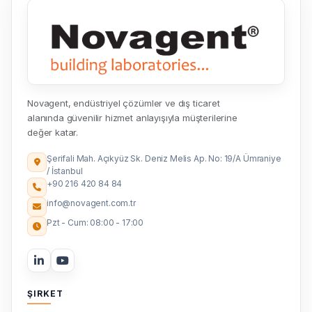
Novagent, endüstriyel çözümler ve dış ticaret
alanında güvenilir hizmet anlayışıyla müşterilerine
değer katar.
Şerifali Mah. Açıkyüz Sk. Deniz Melis Ap. No: 19/A Ümraniye
/ İstanbul
+90 216 420 84 84
info@novagent.com.tr
Pzt - Cum: 08:00 - 17:00
ŞIRKET