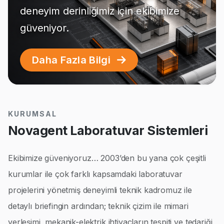
deneyim derinliğimiz için ekibimize
güveniyor.
Daha Fazla Bilgi
KURUMSAL
Novagent Laboratuvar Sistemleri
Ekibimize güveniyoruz… 2003’den bu yana çok çeşitli
kurumlar ile çok farklı kapsamdaki laboratuvar
projelerini yönetmiş deneyimli teknik kadromuz ile
detaylı briefingin ardından; teknik çizim ile mimari
yerleşimi, mekanik-elektrik ihtiyaçların tespiti ve tedariği,