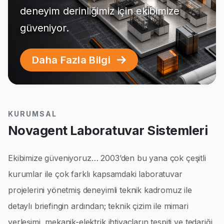
deneyim derinliğimiz için ekibimize
güveniyor.
Daha Fazla Bilgi
KURUMSAL
Novagent Laboratuvar Sistemleri
Ekibimize güveniyoruz… 2003’den bu yana çok çeşitli
kurumlar ile çok farklı kapsamdaki laboratuvar
projelerini yönetmiş deneyimli teknik kadromuz ile
detaylı briefingin ardından; teknik çizim ile mimari
yerleşimi, mekanik-elektrik ihtiyaçların tespiti ve tedariği,