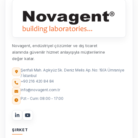
Novagent, endüstriyel çözümler ve dış ticaret
alanında güvenilir hizmet anlayışıyla müşterilerine
değer katar.
Şerifali Mah. Açıkyüz Sk. Deniz Melis Ap. No: 19/A Ümraniye
/ İstanbul
+90 216 420 84 84
info@novagent.com.tr
Pzt - Cum: 08:00 - 17:00
ŞIRKET