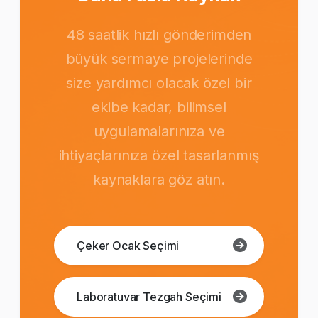
48 saatlik hızlı gönderimden
büyük sermaye projelerinde
size yardımcı olacak özel bir
ekibe kadar, bilimsel
uygulamalarınıza ve
ihtiyaçlarınıza özel tasarlanmış
kaynaklara göz atın.
Çeker Ocak Seçimi
Laboratuvar Tezgah Seçimi