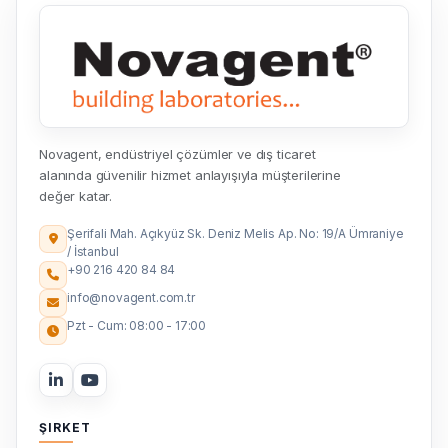
Novagent, endüstriyel çözümler ve dış ticaret
alanında güvenilir hizmet anlayışıyla müşterilerine
değer katar.
Şerifali Mah. Açıkyüz Sk. Deniz Melis Ap. No: 19/A Ümraniye
/ İstanbul
+90 216 420 84 84
info@novagent.com.tr
Pzt - Cum: 08:00 - 17:00
ŞIRKET