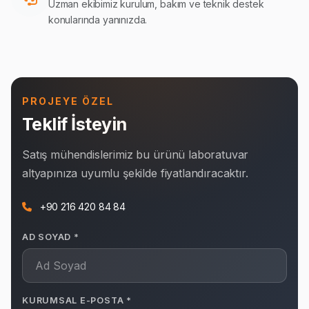
Uzman ekibimiz kurulum, bakım ve teknik destek
konularında yanınızda.
PROJEYE ÖZEL
Teklif İsteyin
Satış mühendislerimiz bu ürünü laboratuvar
altyapınıza uyumlu şekilde fiyatlandıracaktır.
+90 216 420 84 84
AD SOYAD *
KURUMSAL E-POSTA *