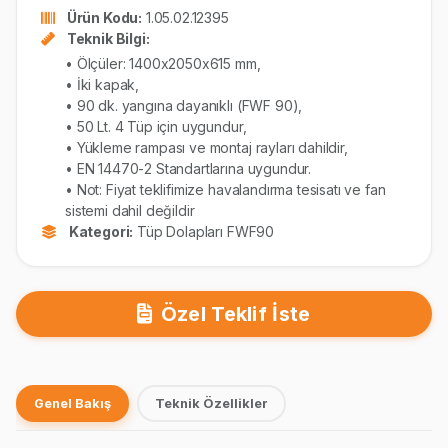
Ürün Kodu:
1.05.02.12395
Teknik Bilgi:
• Ölçüler: 1400x2050x615 mm,
• İki kapak,
• 90 dk. yangına dayanıklı (FWF 90),
• 50 Lt. 4 Tüp için uygundur,
• Yükleme rampası ve montaj rayları dahildir,
• EN 14470-2 Standartlarına uygundur.
• Not: Fiyat teklifimize havalandırma tesisatı ve fan
sistemi dahil değildir
Kategori:
Tüp Dolapları FWF90
Özel Teklif İste
Genel Bakış
Teknik Özellikler