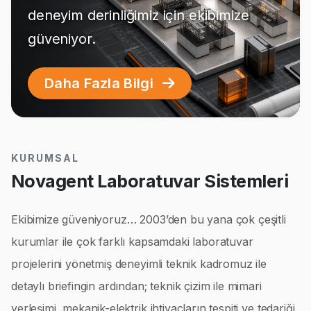
deneyim derinliğimiz için ekibimize
güveniyor.
Daha Fazla Bilgi
KURUMSAL
Novagent Laboratuvar Sistemleri
Ekibimize güveniyoruz… 2003’den bu yana çok çeşitli
kurumlar ile çok farklı kapsamdaki laboratuvar
projelerini yönetmiş deneyimli teknik kadromuz ile
detaylı briefingin ardından; teknik çizim ile mimari
yerleşimi, mekanik-elektrik ihtiyaçların tespiti ve tedariği,