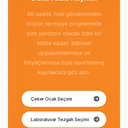
48 saatlik hızlı gönderimden
büyük sermaye projelerinde
size yardımcı olacak özel bir
ekibe kadar, bilimsel
uygulamalarınıza ve
ihtiyaçlarınıza özel tasarlanmış
kaynaklara göz atın.
Çeker Ocak Seçimi
Laboratuvar Tezgah Seçimi