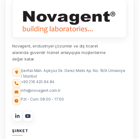
Novagent, endüstriyel çözümler ve dış ticaret
alanında güvenilir hizmet anlayışıyla müşterilerine
değer katar.
Şerifali Mah. Açıkyüz Sk. Deniz Melis Ap. No: 19/A Ümraniye
/ İstanbul
+90 216 420 84 84
info@novagent.com.tr
Pzt - Cum: 08:00 - 17:00
ŞIRKET