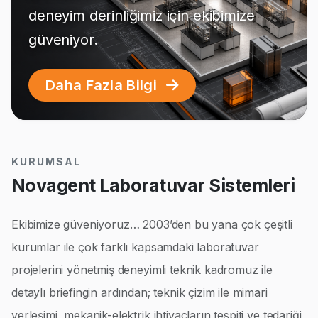
deneyim derinliğimiz için ekibimize
güveniyor.
Daha Fazla Bilgi
KURUMSAL
Novagent Laboratuvar Sistemleri
Ekibimize güveniyoruz… 2003’den bu yana çok çeşitli
kurumlar ile çok farklı kapsamdaki laboratuvar
projelerini yönetmiş deneyimli teknik kadromuz ile
detaylı briefingin ardından; teknik çizim ile mimari
yerleşimi, mekanik-elektrik ihtiyaçların tespiti ve tedariği,