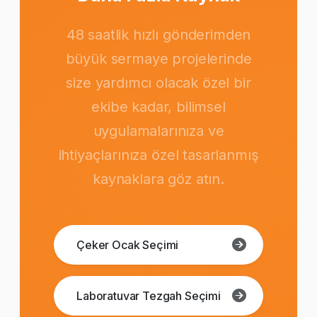
48 saatlik hızlı gönderimden
büyük sermaye projelerinde
size yardımcı olacak özel bir
ekibe kadar, bilimsel
uygulamalarınıza ve
ihtiyaçlarınıza özel tasarlanmış
kaynaklara göz atın.
Çeker Ocak Seçimi
Laboratuvar Tezgah Seçimi