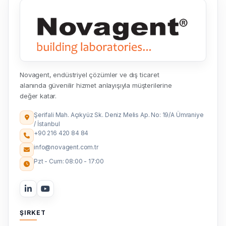
Novagent, endüstriyel çözümler ve dış ticaret
alanında güvenilir hizmet anlayışıyla müşterilerine
değer katar.
Şerifali Mah. Açıkyüz Sk. Deniz Melis Ap. No: 19/A Ümraniye
/ İstanbul
+90 216 420 84 84
info@novagent.com.tr
Pzt - Cum: 08:00 - 17:00
ŞIRKET