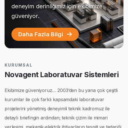
deneyim derinliğimiz için ekibimize
güveniyor.
Daha Fazla Bilgi
KURUMSAL
Novagent Laboratuvar Sistemleri
Ekibimize güveniyoruz… 2003’den bu yana çok çeşitli
kurumlar ile çok farklı kapsamdaki laboratuvar
projelerini yönetmiş deneyimli teknik kadromuz ile
detaylı briefingin ardından; teknik çizim ile mimari
yerleşimi, mekanik-elektrik ihtiyaçların tespiti ve tedariği,