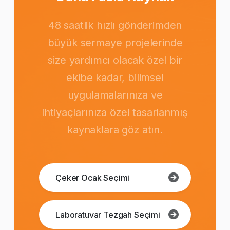
48 saatlik hızlı gönderimden
büyük sermaye projelerinde
size yardımcı olacak özel bir
ekibe kadar, bilimsel
uygulamalarınıza ve
ihtiyaçlarınıza özel tasarlanmış
kaynaklara göz atın.
Çeker Ocak Seçimi
Laboratuvar Tezgah Seçimi