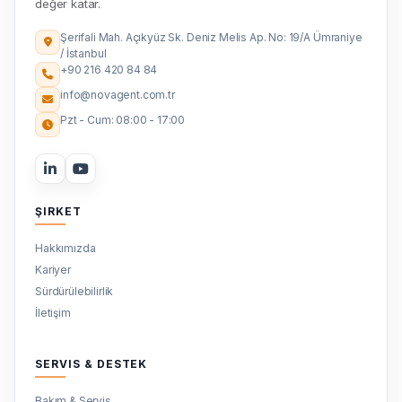
değer katar.
Şerifali Mah. Açıkyüz Sk. Deniz Melis Ap. No: 19/A Ümraniye
/ İstanbul
+90 216 420 84 84
info@novagent.com.tr
Pzt - Cum: 08:00 - 17:00
ŞIRKET
Hakkımızda
Kariyer
Sürdürülebilirlik
İletişim
SERVIS & DESTEK
Bakım & Servis