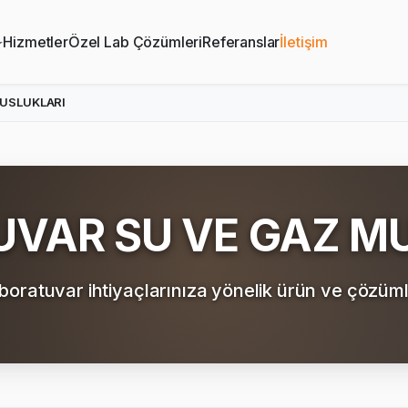
Hizmetler
Özel Lab Çözümleri
Referanslar
İletişim
MUSLUKLARI
VAR SU VE GAZ M
boratuvar ihtiyaçlarınıza yönelik ürün ve çözüml