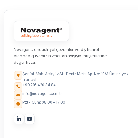
Novagent, endüstriyel çözümler ve dış ticaret
alanında güvenilir hizmet anlayışıyla müşterilerine
değer katar.
Şerifali Mah. Açıkyüz Sk. Deniz Melis Ap. No: 19/A Ümraniye /
İstanbul
+90 216 420 84 84
info@novagent.com.tr
Pzt - Cum: 08:00 - 17:00