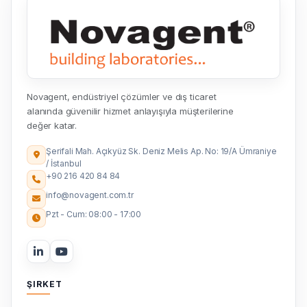
Novagent, endüstriyel çözümler ve dış ticaret
alanında güvenilir hizmet anlayışıyla müşterilerine
değer katar.
Şerifali Mah. Açıkyüz Sk. Deniz Melis Ap. No: 19/A Ümraniye
/ İstanbul
+90 216 420 84 84
info@novagent.com.tr
Pzt - Cum: 08:00 - 17:00
ŞIRKET