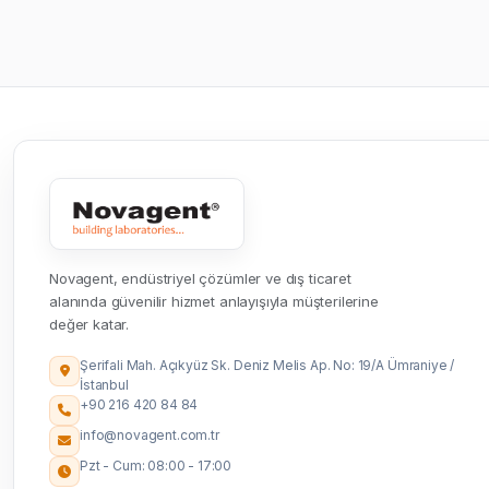
Novagent, endüstriyel çözümler ve dış ticaret
alanında güvenilir hizmet anlayışıyla müşterilerine
değer katar.
Şerifali Mah. Açıkyüz Sk. Deniz Melis Ap. No: 19/A Ümraniye /
İstanbul
+90 216 420 84 84
info@novagent.com.tr
Pzt - Cum: 08:00 - 17:00