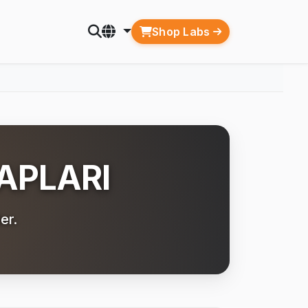
Shop Labs
APLARI
er.