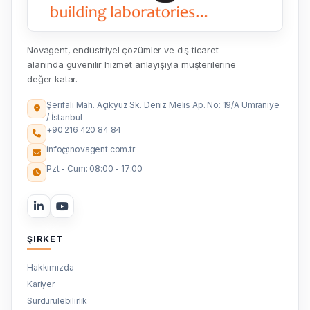
Novagent, endüstriyel çözümler ve dış ticaret
alanında güvenilir hizmet anlayışıyla müşterilerine
değer katar.
Şerifali Mah. Açıkyüz Sk. Deniz Melis Ap. No: 19/A Ümraniye
/ İstanbul
+90 216 420 84 84
info@novagent.com.tr
Pzt - Cum: 08:00 - 17:00
ŞIRKET
Hakkımızda
Kariyer
Sürdürülebilirlik